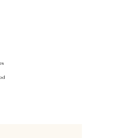
es
ood
ic
r
y