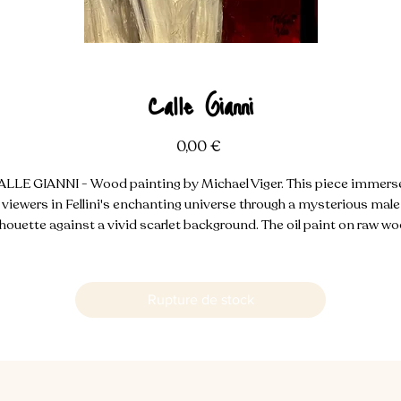
Calle Gianni
Prix
0,00 €
ALLE GIANNI - Wood painting by Michael Viger. This piece immers
viewers in Fellini's enchanting universe through a mysterious male
lhouette against a vivid scarlet background. The oil paint on raw w
reates a texture reminiscent of vintage film posters, where cinemat
legends like Mastroianni and Connery seem to influence every
brushstroke. Drawing from his experience behind the camera, Vige
Rupture de stock
transforms cinema's magic onto wood, creating a visual symphon
where film and painting converge.