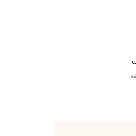
C
si
c