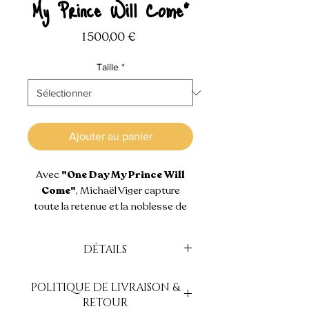
My Prince Will Come"
Prix
1 500,00 €
Taille
*
Ajouter au panier
Avec
"One Day My Prince Will
Come"
, Michaël Viger capture
toute la retenue et la noblesse de
Miles Davis, icône du jazz moderne.
Peinte à l’huile sur bois brut, cette
DÉTAILS
œuvre évoque le recueillement
avant la scène, la puissance
2019
silencieuse du musicien en
POLITIQUE DE LIVRAISON &
Huile sur Bois, 125x60cm
équilibre entre technique et
RETOUR
Oeuvre sur bois. Prête à être